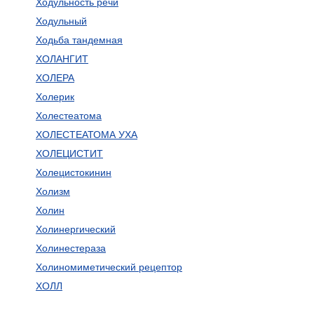
Ходульность речи
Ходульный
Ходьба тандемная
ХОЛАНГИТ
ХОЛЕРА
Холерик
Холестеатома
ХОЛЕСТЕАТОМА УХА
ХОЛЕЦИСТИТ
Холецистокинин
Холизм
Холин
Холинергический
Холинестераза
Холиномиметический рецептор
ХОЛЛ