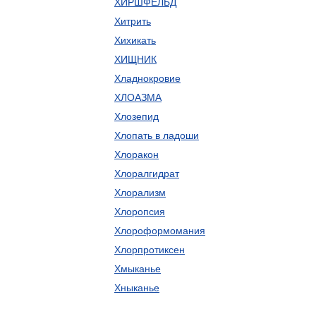
ХИРШФЕЛЬД
Хитрить
Хихикать
ХИЩНИК
Хладнокровие
ХЛОАЗМА
Хлозепид
Хлопать в ладоши
Хлоракон
Хлоралгидрат
Хлорализм
Хлоропсия
Хлороформомания
Хлорпротиксен
Хмыканье
Хныканье