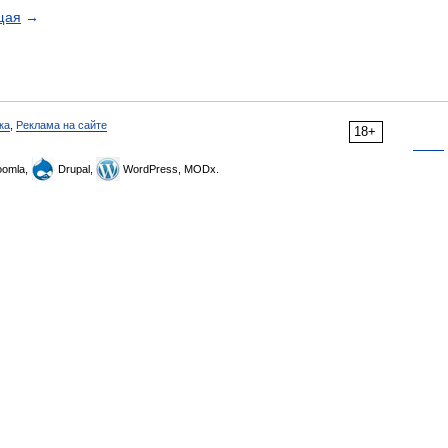
щая
→
ка
,
Реклама на сайте
18+
omla,
Drupal,
WordPress, MODx.