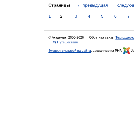
Страницы
←
предыдущая
следую
1
2
3
4
5
6
7
© Академик, 2000-2026
Обратная связь:
Техподдерж
👣 Путешествия
Экспорт словарей на сайты
, сделанные на PHP,
Jo